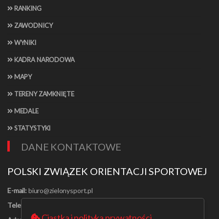
RANKING
ZAWODNICY
WYNIKI
KADRA NARODOWA
MAPY
TERENY ZAMKNIĘTE
MEDALE
STATYSTYKI
DANE KONTAKTOWE
POLSKI ZWIĄZEK ORIENTACJI SPORTOWEJ
E-mail:
Telefon:
[22] 625-56-91
Ciastka i polityka prywatności