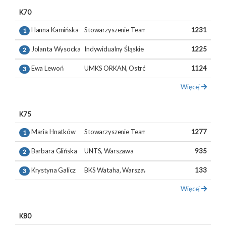
K70
Hanna Kamińska-Socha
Stowarzyszenie Team 360 stopni, Warszawa
1231
1
Jolanta Wysocka
Indywidualny Śląskie
1225
2
Ewa Lewoń
UMKS ORKAN, Ostróda
1124
3
Więcej
K75
Maria Hnatków
Stowarzyszenie Team 360 stopni, Warszawa
1277
1
Barbara Glińska
UNTS, Warszawa
935
2
Krystyna Galicz
BKS Wataha, Warszawa
133
3
Więcej
K80