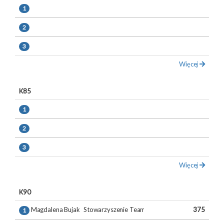
1
2
3
Więcej
K85
1
2
3
Więcej
K90
Magdalena Bujak-Lenczowska
Stowarzyszenie Team 360 stopni, Warszawa
375
1