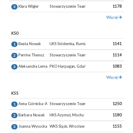
Klara Wigier
Stowarzyszenie Team 360 stopni, Warszawa
1178
3
Więcej
K50
Beata Nowak
UKS Siódemka, Rumia
1141
1
Perrine Thenoz
Stowarzyszenie Team 360 stopni, Warszawa
1114
2
Aleksandra Lemańczyk
PKO Harpagan, Gdańsk
1083
3
Więcej
K55
Anna Górnicka-Antonowicz
Stowarzyszenie Team 360 stopni, Warszawa
1250
1
Barbara Nowak
HKS Azymut, Mochy
1180
2
Joanna Wysocka
WKS Śląsk, Wrocław
1155
3