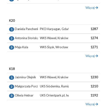
Więcej
K20
Daniela Panchenko
PKO Harpagan, Gdańsk
1287
1
Antonina Słońska
WKS Wawel, Kraków
1274
2
Maja Kula
WKS Śląsk, Wrocław
1271
3
Więcej
K18
Jaśmina Olejnik
WKS Wawel, Kraków
1230
1
Małgorzata Porzycz
UKS Siódemka, Rumia
1210
2
Oliwia Hetnar
UKS Orientpark.pl, Iwiny
1192
3
Więcej