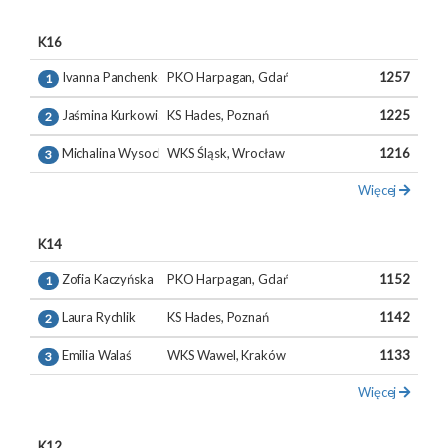
K16
Ivanna Panchenko
PKO Harpagan, Gdańsk
1257
1
Jaśmina Kurkowiak
KS Hades, Poznań
1225
2
Michalina Wysocka
WKS Śląsk, Wrocław
1216
3
Więcej
K14
Zofia Kaczyńska
PKO Harpagan, Gdańsk
1152
1
Laura Rychlik
KS Hades, Poznań
1142
2
Emilia Walaś
WKS Wawel, Kraków
1133
3
Więcej
K12