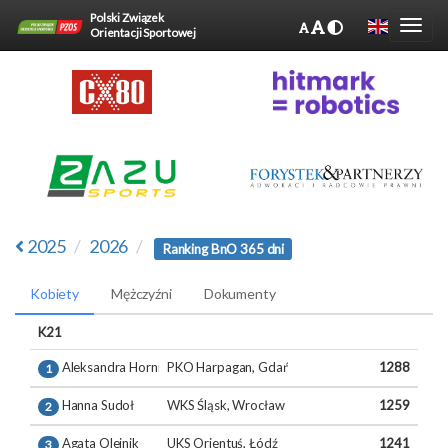
Polski Związek
Orientacji Sportowej
2025
2026
Ranking BnO 365 dni
Kobiety
Mężczyźni
Dokumenty
K21
Aleksandra Hornik
PKO Harpagan, Gdańsk
1288
1
Hanna Sudoł
WKS Śląsk, Wrocław
1259
2
Agata Olejnik
UKS Orientuś, Łódź
1241
3