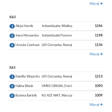
Więcej
K60
Alicja Hornik
Indywidualny Wielkopolskie
1246
1
Irena Morawska
Indywidualni Pomorskie
1198
2
Urszula Czerkawska
LKS Górzanka, Nawojowa Góra
1136
3
Więcej
K65
Kamilla Wojarska
LKS Górzanka, Nawojowa Góra
1213
1
Halina Biziuk
UMKS ORKAN, Ostróda
1090
2
Bożena Bartnik
KU AZS WAT, Warszawa
1009
3
Więcej