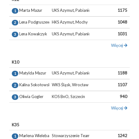
Marta Mazur
UKS Azymut, Pabianice
1175
1
Lena Podgruszewska
HKS Azymut, Mochy
1048
2
Lena Kowalczyk
UKS Azymut, Pabianice
1031
3
Więcej
K10
Matylda Mazur
UKS Azymut, Pabianice
1188
1
Kalina Sokołowska
WKS Śląsk, Wrocław
1107
2
Oliwia Gogler
KOS BnO, Szczecin
940
3
Więcej
K35
Marlena Wieleba
Stowarzyszenie Team 360 stopni, Warszawa
1242
1