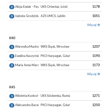
Alicja Ewiak - Paszyńska
UKS Orientuś, Łódź
1178
2
Izabela Grodzicka
AZS UMCS, Lublin
1051
3
Więcej
K40
Weronika Machowska-Krupa
WKS Śląsk, Wrocław
1207
1
Ewelina Kaczyńska
PKO Harpagan, Gdańsk
1190
2
Maria Anna Marciniak
WKS Śląsk, Wrocław
1173
3
Więcej
K45
Wioletta Konkol-Klimczak
UKS Siódemka, Rumia
1271
1
Aleksandra Baranowska-Trzasko
PKO Harpagan, Gdańsk
1250
2