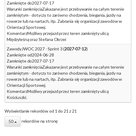
Zamknięte do
2027-07-17
Warunki zamknięcia
Zakazane jest przebywanie na całym terenie
zamkniętym - dotyczy to zarówno chodzenia, biegania, jazdy na
rowerze lub na nartach, itp. Zabrania się organizacji zawodów w
Orientacji Sportowej.
Komentarz
Możliwy przejazd przez teren zamknięty ulicą
Międzyleśną oraz Stefana Okrzei
Zawody
JWOC 2027 - Sprint 3 (
2027-07-12
)
Zamknięte od
2024-06-28
Zamknięte do
2027-07-17
Warunki zamknięcia
Zakazane jest przebywanie na całym terenie
zamkniętym - dotyczy to zarówno chodzenia, biegania, jazdy na
rowerze lub na nartach, itp. Zabrania się organizacji zawodów w
Orientacji Sportowej.
Komentarz
Możliwy przejazd przez teren zamknięty ulicą
Kościuszki.
Wyświetlanie rekordów od 1 do 21 z 21
rekordów na stronę
50