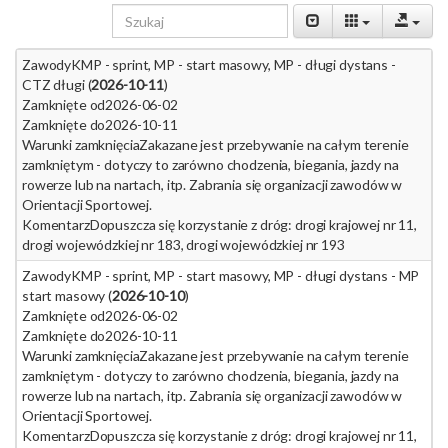
Zawody
KMP - sprint, MP - start masowy, MP - długi dystans -
CTZ długi (
2026-10-11
)
Zamknięte od
2026-06-02
Zamknięte do
2026-10-11
Warunki zamknięcia
Zakazane jest przebywanie na całym terenie
zamkniętym - dotyczy to zarówno chodzenia, biegania, jazdy na
rowerze lub na nartach, itp. Zabrania się organizacji zawodów w
Orientacji Sportowej.
Komentarz
Dopuszcza się korzystanie z dróg: drogi krajowej nr 11,
drogi wojewódzkiej nr 183, drogi wojewódzkiej nr 193
Zawody
KMP - sprint, MP - start masowy, MP - długi dystans - MP
start masowy (
2026-10-10
)
Zamknięte od
2026-06-02
Zamknięte do
2026-10-11
Warunki zamknięcia
Zakazane jest przebywanie na całym terenie
zamkniętym - dotyczy to zarówno chodzenia, biegania, jazdy na
rowerze lub na nartach, itp. Zabrania się organizacji zawodów w
Orientacji Sportowej.
Komentarz
Dopuszcza się korzystanie z dróg: drogi krajowej nr 11,