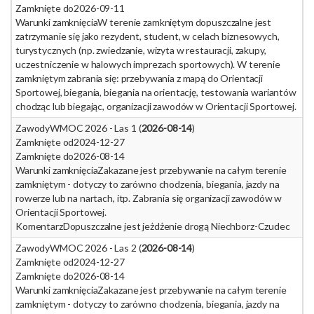
Zamknięte do
2026-09-11
Warunki zamknięcia
W terenie zamkniętym dopuszczalne jest
zatrzymanie się jako rezydent, student, w celach biznesowych,
turystycznych (np. zwiedzanie, wizyta w restauracji, zakupy,
uczestniczenie w halowych imprezach sportowych). W terenie
zamkniętym zabrania się: przebywania z mapą do Orientacji
Sportowej, biegania, biegania na orientację, testowania wariantów
chodząc lub biegając, organizacji zawodów w Orientacji Sportowej.
Zawody
WMOC 2026 - Las 1 (
2026-08-14
)
Zamknięte od
2024-12-27
Zamknięte do
2026-08-14
Warunki zamknięcia
Zakazane jest przebywanie na całym terenie
zamkniętym - dotyczy to zarówno chodzenia, biegania, jazdy na
rowerze lub na nartach, itp. Zabrania się organizacji zawodów w
Orientacji Sportowej.
Komentarz
Dopuszczalne jest jeżdżenie drogą Niechborz-Czudec
Zawody
WMOC 2026 - Las 2 (
2026-08-14
)
Zamknięte od
2024-12-27
Zamknięte do
2026-08-14
Warunki zamknięcia
Zakazane jest przebywanie na całym terenie
zamkniętym - dotyczy to zarówno chodzenia, biegania, jazdy na