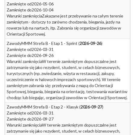
Zamknięte od
2026-05-06
Zamknięte do
2026-10-04
Warunki zamknięcia
Zakazane jest przebywanie na całym terenie
zamkniętym - dotyczy to zarówno chodzenia, biegania, jazdy na
rowerze lub na nartach, itp. Zabrania się organizacji zawodów w
Orientacji Sportowej.
Zawody
MMM Strefa B - Etap 1 - Sprint (
2026-09-26
)
Zamknięte od
2026-03-31
Zamknięte do
2026-09-26
Warunki zamknięcia
W terenie zamkniętym dopuszczalne jest
zatrzymanie się jako rezydent, student, w celach biznesowych,
turystycznych (np. zwiedzanie, wizyta w restauracji, zakupy,
uczestniczenie w halowych imprezach sportowych). W terenie
zamkniętym zabrania się: przebywania z mapą do Orientacji
Sportowej, biegania, biegania na orientację, testowania wariantów
chodząc lub biegając, organizacji zawodów w Orientacji Sportowej.
Zawody
MMM Strefa B - Etap 2 - Klasyk (
2026-09-27
)
Zamknięte od
2026-03-31
Zamknięte do
2026-09-27
Warunki zamknięcia
W terenie zamkniętym dopuszczalne jest
zatrzymanie się jako rezydent, student, w celach biznesowych,