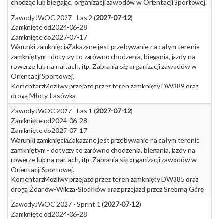
chodząc lub biegając, organizacji zawodów w Orientacji Sportowej.
Zawody
JWOC 2027 - Las 2 (
2027-07-12
)
Zamknięte od
2024-06-28
Zamknięte do
2027-07-17
Warunki zamknięcia
Zakazane jest przebywanie na całym terenie
zamkniętym - dotyczy to zarówno chodzenia, biegania, jazdy na
rowerze lub na nartach, itp. Zabrania się organizacji zawodów w
Orientacji Sportowej.
Komentarz
Możliwy przejazd przez teren zamknięty DW389 oraz
drogą Młoty-Lasówka
Zawody
JWOC 2027 - Las 1 (
2027-07-12
)
Zamknięte od
2024-06-28
Zamknięte do
2027-07-17
Warunki zamknięcia
Zakazane jest przebywanie na całym terenie
zamkniętym - dotyczy to zarówno chodzenia, biegania, jazdy na
rowerze lub na nartach, itp. Zabrania się organizacji zawodów w
Orientacji Sportowej.
Komentarz
Możliwy przejazd przez teren zamknięty DW385 oraz
drogą Żdanów-Wilcza-Siodłków oraz przejazd przez Srebrną Górę
Zawody
JWOC 2027 - Sprint 1 (
2027-07-12
)
Zamknięte od
2024-06-28