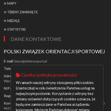
MAPY
TERENY ZAMKNIĘTE
MEDALE
STATYSTYKI
DANE KONTAKTOWE
POLSKI ZWIĄZEK ORIENTACJI SPORTOWEJ
E-mail:
Telefon:
[22] 625-56-91
Ciastka i polityka prywatności
Adres:
Al. Jerozolimskie 30/21
Warszawa 00-024
W ramach naszej witryny stosujemy pliki cookies
(ciasteczka) w celu świadczenia Państwu usług na
NIP nr:
526-16-67-131
najwyższym poziomie. Korzystanie z witryny bez
Regon nr:
001408329
zmiany ustawień dotyczących cookies oznacza, że
Konto bankowe:
PEKAO SA o/Warszawa 09 1240 6218 1111 0000
będą one zamieszczane w Państwa urządzeniu
4619 0314
końcowym. Możecie Państwo dokonać zmiany