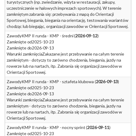
turystycznych (np. zwiedzanie, wizyta w restauracji, zakupy,
uczestniczenie w halowych imprezach sportowych). W terenie
zamkniętym zabrania się: przebywania z mapą do Orientacji
Sportowej, biegania, biegania na orientację, testowania wariantów
chodząc lub biegając, organizacji zawodów w Orientacji Sportowej.
Zawody
KMP II runda - KMP - średni (
2026-09-12
)
Zamknięte od
2025-10-23
Zamknięte do
2026-09-13
Warunki zamknięcia
Zakazane jest przebywanie na całym terenie
zamkniętym - dotyczy to zarówno chodzenia, biegania, jazdy na
rowerze lub na nartach, itp. Zabrania się organizacji zawodów w
Orientacji Sportowej.
Zawody
KMP II runda - KMP - sztafeta klubowa (
2026-09-13
)
Zamknięte od
2025-10-23
Zamknięte do
2026-09-13
Warunki zamknięcia
Zakazane jest przebywanie na całym terenie
zamkniętym - dotyczy to zarówno chodzenia, biegania, jazdy na
rowerze lub na nartach, itp. Zabrania się organizacji zawodów w
Orientacji Sportowej.
Zawody
KMP II runda - KMP - nocny sprint (
2026-09-11
)
Zamknięte od
2025-10-23