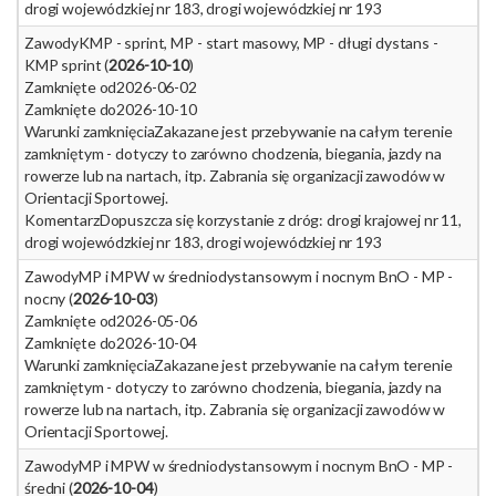
drogi wojewódzkiej nr 183, drogi wojewódzkiej nr 193
Zawody
KMP - sprint, MP - start masowy, MP - długi dystans -
KMP sprint (
2026-10-10
)
Zamknięte od
2026-06-02
Zamknięte do
2026-10-10
Warunki zamknięcia
Zakazane jest przebywanie na całym terenie
zamkniętym - dotyczy to zarówno chodzenia, biegania, jazdy na
rowerze lub na nartach, itp. Zabrania się organizacji zawodów w
Orientacji Sportowej.
Komentarz
Dopuszcza się korzystanie z dróg: drogi krajowej nr 11,
drogi wojewódzkiej nr 183, drogi wojewódzkiej nr 193
Zawody
MP i MPW w średniodystansowym i nocnym BnO - MP -
nocny (
2026-10-03
)
Zamknięte od
2026-05-06
Zamknięte do
2026-10-04
Warunki zamknięcia
Zakazane jest przebywanie na całym terenie
zamkniętym - dotyczy to zarówno chodzenia, biegania, jazdy na
rowerze lub na nartach, itp. Zabrania się organizacji zawodów w
Orientacji Sportowej.
Zawody
MP i MPW w średniodystansowym i nocnym BnO - MP -
średni (
2026-10-04
)