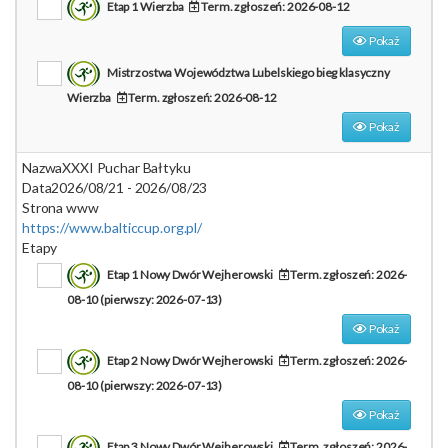
Etap 1 Wierzba
Term. zgłoszeń: 2026-08-12
Pokaż
Mistrzostwa Województwa Lubelskiego bieg klasyczny
Wierzba
Term. zgłoszeń: 2026-08-12
Pokaż
Nazwa
XXXI Puchar Bałtyku
Data
2026/08/21 - 2026/08/23
Strona www
https://www.balticcup.org.pl/
Etapy
Etap 1 Nowy Dwór Wejherowski
Term. zgłoszeń: 2026-
08-10 (pierwszy: 2026-07-13)
Pokaż
Etap 2 Nowy Dwór Wejherowski
Term. zgłoszeń: 2026-
08-10 (pierwszy: 2026-07-13)
Pokaż
Etap 3 Nowy Dwór Wejherowski
Term. zgłoszeń: 2026-