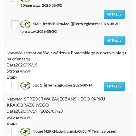
30 (pierwszy: 2026-08-30)
Pokaż
KMP - średni Bukowiec
Term. zgłoszeń: 2026-08-30
(pierwszy: 2026-08-30)
Pokaż
Nazwa
Mistrzostwa Województwa Pomorskiego w nocnym biegu
na orientację
Data
2026/09/19
Strona www
Etapy
Etap 1
Term. zgłoszeń: 2026-09-14
Pokaż
Nazwa
MISTRZOSTWA ZAŁĘCZAŃSKIEGO PARKU
KRAJOBRAZOWEGO
Data
2026/09/19 - 2026/09/20
Strona www
Etapy
Nocne MZPK Nadwarciański Gród
Term. zgłoszeń: