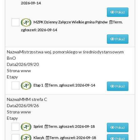
2026-09-14
Pokaż
MZPK Dzienny Załęcze Wielkie gmina Pątnów
Term.
zgłoszeń: 2026-09-14
Pokaż
Nazwa
Mistrzostwa woj. pomorskiego w średniodystansowym
BnO
Data
2026/09/20
Strona www
Etapy
Etap 1
Term. zgłoszeń: 2026-09-14
Pokaż
Nazwa
MMM strefa C
Data
2026/09/26
Strona www
Etapy
Sprint
Term. zgłoszeń: 2026-09-18
Pokaż
Klasyk
Term. zgłoszeń: 2026-09-18
Pokaż