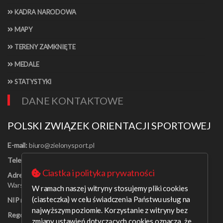
KADRA NARODOWA
MAPY
TERENY ZAMKNIĘTE
MEDALE
STATYSTYKI
DANE KONTAKTOWE
POLSKI ZWIĄZEK ORIENTACJI SPORTOWEJ
E-mail:
Telefon:
[22] 625-56-91
Ciastka i polityka prywatności
Adres:
Al. Jerozolimskie 30/21
Warszawa 00-024
W ramach naszej witryny stosujemy pliki cookies
(ciasteczka) w celu świadczenia Państwu usług na
NIP nr:
526-16-67-131
najwyższym poziomie. Korzystanie z witryny bez
Regon nr:
001408329
zmiany ustawień dotyczących cookies oznacza, że