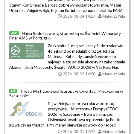
Starym Kontynencie. Bardzo dobre wyniki zanotowali m.in. Maciej
Urbaniak, Zbigniew Bąk, Kajetan Kociuba oraz nasza sztafeta PARA.
2026-08-04 14:27
Mateusz Kula
Hania Sudoł czwartą studentką na Świecie! Wspaniały
AMŚ
Finał AMŚ w Portugalii.
Znakomite 4. miejsce Hanny Sudoł (zaledwie
46 sekund od medalu!) oraz 14. lokata
Mateusza Kuli na dystansie średnim – to
najważniejsze polskie akcenty na zakończenie
Akademickich Mistrzostw Świata (WUCO 2026) w Vila Real. Nasi
studenci świetnie poradzili sobie z wymagającą leśną trasą i aż
2026-08-03 14:50
Mateusz Kula
trzykrotną zmianą mapy, poprawiając tym samym swoje lokaty z
technicznego biegu sprinterskiego, w którym Sudoł zajęła 21., a
Kula 27. pozycję.
Trwają Mistrzostwach Europy w Orientacji Precyzyjnej w
ME
Szczecinie!
Najważniejsza impreza roku w orientacji
precyzyjnej – Mistrzostwa Europy (ETOC
2026) w Szczecinie – trwa w najlepsze!
Osiemnastoosobowa reprezentacja Polski
już walczy na trasach, a my mamy pierwsze powody do radości
dzięki świetnym wynikom Macieja Urbaniaka. Sprawdźcie
2026-08-01 17:22
Mateusz Kula