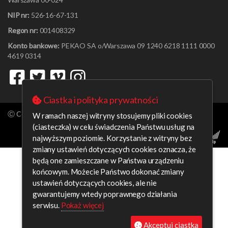
NIP nr:
526-16-67-131
Regon nr:
001408329
Konto bankowe:
PEKAO SA o/Warszawa 09 1240 6218 1111 0000
4619 0314
Ciastka i polityka prywatności
Ⓒ Copyright aleksanderb 2026. All rights reserved.
W ramach naszej witryny stosujemy pliki cookies
(ciasteczka) w celu świadczenia Państwu usług na
najwyższym poziomie. Korzystanie z witryny bez
zmiany ustawień dotyczących cookies oznacza, że
będą one zamieszczane w Państwa urządzeniu
końcowym. Możecie Państwo dokonać zmiany
ustawień dotyczących cookies, ale nie
gwarantujemy wtedy poprawnego działania
serwisu.
Pokaż więcej
Akceptuj ciastka