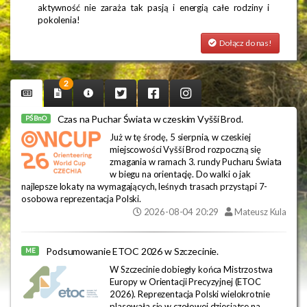
aktywność nie zaraża tak pasją i energią całe rodziny i
pokolenia!
Dołącz do nas!
2
Czas na Puchar Świata w czeskim Vyšší Brod.
PŚ BnO
Już w tę środę, 5 sierpnia, w czeskiej
miejscowości Vyšší Brod rozpoczną się
zmagania w ramach 3. rundy Pucharu Świata
w biegu na orientację. Do walki o jak
najlepsze lokaty na wymagających, leśnych trasach przystąpi 7-
osobowa reprezentacja Polski.
2026-08-04 20:29
Mateusz Kula
Podsumowanie ETOC 2026 w Szczecinie.
ME
W Szczecinie dobiegły końca Mistrzostwa
Europy w Orientacji Precyzyjnej (ETOC
2026). Reprezentacja Polski wielokrotnie
plasowała się w czołowej dziesiątce na