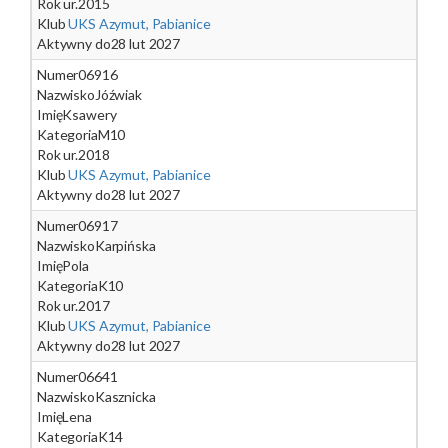
Rok ur.
2015
Klub
UKS Azymut, Pabianice
Aktywny do
28 lut 2027
Numer
06916
Nazwisko
Jóźwiak
Imię
Ksawery
Kategoria
M10
Rok ur.
2018
Klub
UKS Azymut, Pabianice
Aktywny do
28 lut 2027
Numer
06917
Nazwisko
Karpińska
Imię
Pola
Kategoria
K10
Rok ur.
2017
Klub
UKS Azymut, Pabianice
Aktywny do
28 lut 2027
Numer
06641
Nazwisko
Kasznicka
Imię
Lena
Kategoria
K14