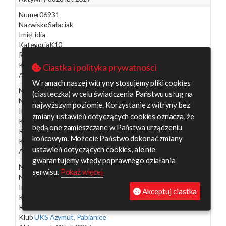
Numer
06931
Nazwisko
Sałaciak
Imię
Lidia
Kategoria
K10
Rok ur.
2017
Klub
UKS Azymut, Pabianice
Ciastka i polityka prywatności
Aktywny do
28 lut 2027
W ramach naszej witryny stosujemy pliki cookies
Numer
06192
(ciasteczka) w celu świadczenia Państwu usług na
Nazwisko
Sieradzka
najwyższym poziomie. Korzystanie z witryny bez
Imię
Aleksandra
zmiany ustawień dotyczących cookies oznacza, że
Kategoria
K14
będą one zamieszczane w Państwa urządzeniu
Rok ur.
2012
końcowym. Możecie Państwo dokonać zmiany
Klub
UKS Azymut, Pabianice
ustawień dotyczących cookies, ale nie
Aktywny do
28 lut 2027
gwarantujemy wtedy poprawnego działania
Numer
06050
serwisu.
Pokaż więcej
Nazwisko
Stańczak
Imię
Hanna
Akceptuj ciastka
Kategoria
K20
Rok ur.
2006
Klub
UKS Azymut, Pabianice