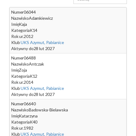
Numer
06044
Nazwisko
Adamkiewicz
Imię
Kaja
Kategoria
K14
Rok ur.
2012
Klub
UKS Azymut, Pabianice
Aktywny do
28 lut 2027
Numer
06488
Nazwisko
Antczak
Imię
Zoja
Kategoria
K12
Rok ur.
2014
Klub
UKS Azymut, Pabianice
Aktywny do
28 lut 2027
Numer
06640
Nazwisko
Badowska-Bielawska
Imię
Katarzyna
Kategoria
K40
Rok ur.
1982
Klub
UKS Azymut, Pabianice