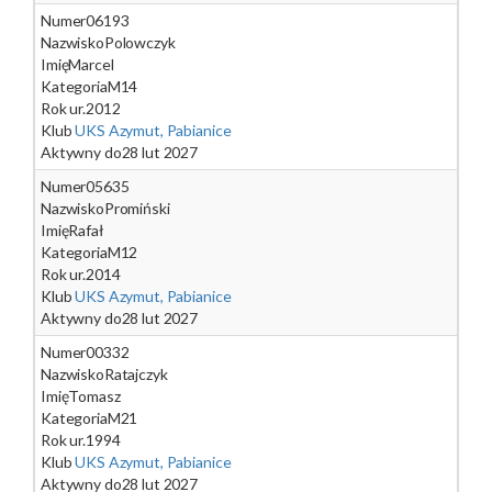
Numer
06193
Nazwisko
Polowczyk
Imię
Marcel
Kategoria
M14
Rok ur.
2012
Klub
UKS Azymut, Pabianice
Aktywny do
28 lut 2027
Numer
05635
Nazwisko
Promiński
Imię
Rafał
Kategoria
M12
Rok ur.
2014
Klub
UKS Azymut, Pabianice
Aktywny do
28 lut 2027
Numer
00332
Nazwisko
Ratajczyk
Imię
Tomasz
Kategoria
M21
Rok ur.
1994
Klub
UKS Azymut, Pabianice
Aktywny do
28 lut 2027