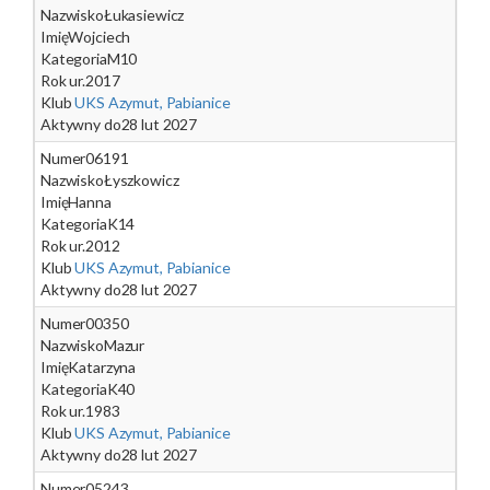
Nazwisko
Łukasiewicz
Imię
Wojciech
Kategoria
M10
Rok ur.
2017
Klub
UKS Azymut, Pabianice
Aktywny do
28 lut 2027
Numer
06191
Nazwisko
Łyszkowicz
Imię
Hanna
Kategoria
K14
Rok ur.
2012
Klub
UKS Azymut, Pabianice
Aktywny do
28 lut 2027
Numer
00350
Nazwisko
Mazur
Imię
Katarzyna
Kategoria
K40
Rok ur.
1983
Klub
UKS Azymut, Pabianice
Aktywny do
28 lut 2027
Numer
05243