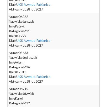
Klub
UKS Azymut, Pabianice
Aktywny do
28 lut 2027
Numer
06262
Nazwisko
Janczyk
Imię
Patryk
Kategoria
M21
Rok ur.
1999
Klub
UKS Azymut, Pabianice
Aktywny do
28 lut 2027
Numer
05633
Nazwisko
Jędraszek
Imię
Adam
Kategoria
M14
Rok ur.
2012
Klub
UKS Azymut, Pabianice
Aktywny do
28 lut 2027
Numer
06915
Nazwisko
Jóźwiak
Imię
Karol
Kategoria
M12