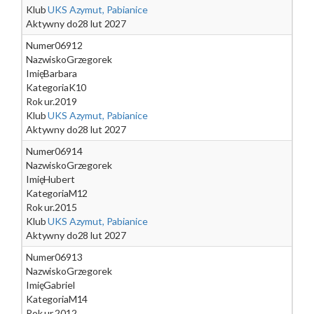
Klub
UKS Azymut, Pabianice
Aktywny do
28 lut 2027
Numer
06912
Nazwisko
Grzegorek
Imię
Barbara
Kategoria
K10
Rok ur.
2019
Klub
UKS Azymut, Pabianice
Aktywny do
28 lut 2027
Numer
06914
Nazwisko
Grzegorek
Imię
Hubert
Kategoria
M12
Rok ur.
2015
Klub
UKS Azymut, Pabianice
Aktywny do
28 lut 2027
Numer
06913
Nazwisko
Grzegorek
Imię
Gabriel
Kategoria
M14
Rok ur.
2012