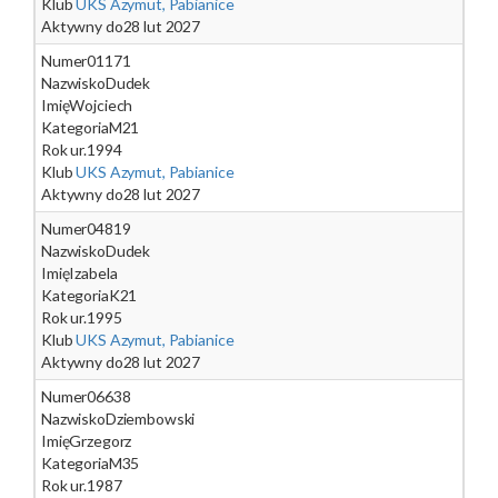
Klub
UKS Azymut, Pabianice
Aktywny do
28 lut 2027
Numer
01171
Nazwisko
Dudek
Imię
Wojciech
Kategoria
M21
Rok ur.
1994
Klub
UKS Azymut, Pabianice
Aktywny do
28 lut 2027
Numer
04819
Nazwisko
Dudek
Imię
Izabela
Kategoria
K21
Rok ur.
1995
Klub
UKS Azymut, Pabianice
Aktywny do
28 lut 2027
Numer
06638
Nazwisko
Dziembowski
Imię
Grzegorz
Kategoria
M35
Rok ur.
1987