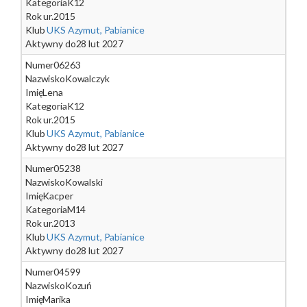
Kategoria
K12
Rok ur.
2015
Klub
UKS Azymut, Pabianice
Aktywny do
28 lut 2027
Numer
06263
Nazwisko
Kowalczyk
Imię
Lena
Kategoria
K12
Rok ur.
2015
Klub
UKS Azymut, Pabianice
Aktywny do
28 lut 2027
Numer
05238
Nazwisko
Kowalski
Imię
Kacper
Kategoria
M14
Rok ur.
2013
Klub
UKS Azymut, Pabianice
Aktywny do
28 lut 2027
Numer
04599
Nazwisko
Kozuń
Imię
Marika