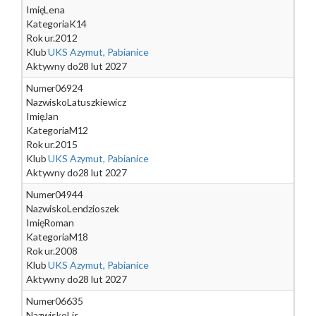
Imię
Lena
Kategoria
K14
Rok ur.
2012
Klub
UKS Azymut, Pabianice
Aktywny do
28 lut 2027
Numer
06924
Nazwisko
Latuszkiewicz
Imię
Jan
Kategoria
M12
Rok ur.
2015
Klub
UKS Azymut, Pabianice
Aktywny do
28 lut 2027
Numer
04944
Nazwisko
Lendzioszek
Imię
Roman
Kategoria
M18
Rok ur.
2008
Klub
UKS Azymut, Pabianice
Aktywny do
28 lut 2027
Numer
06635
Nazwisko
Lis