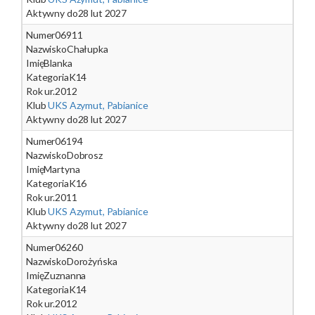
Aktywny do
28 lut 2027
Numer
06911
Nazwisko
Chałupka
Imię
Blanka
Kategoria
K14
Rok ur.
2012
Klub
UKS Azymut, Pabianice
Aktywny do
28 lut 2027
Numer
06194
Nazwisko
Dobrosz
Imię
Martyna
Kategoria
K16
Rok ur.
2011
Klub
UKS Azymut, Pabianice
Aktywny do
28 lut 2027
Numer
06260
Nazwisko
Dorożyńska
Imię
Zuznanna
Kategoria
K14
Rok ur.
2012