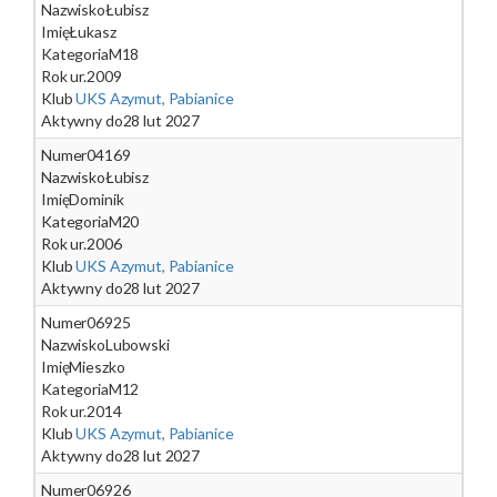
Nazwisko
Łubisz
Imię
Łukasz
Kategoria
M18
Rok ur.
2009
Klub
UKS Azymut, Pabianice
Aktywny do
28 lut 2027
Numer
04169
Nazwisko
Łubisz
Imię
Dominik
Kategoria
M20
Rok ur.
2006
Klub
UKS Azymut, Pabianice
Aktywny do
28 lut 2027
Numer
06925
Nazwisko
Lubowski
Imię
Mieszko
Kategoria
M12
Rok ur.
2014
Klub
UKS Azymut, Pabianice
Aktywny do
28 lut 2027
Numer
06926