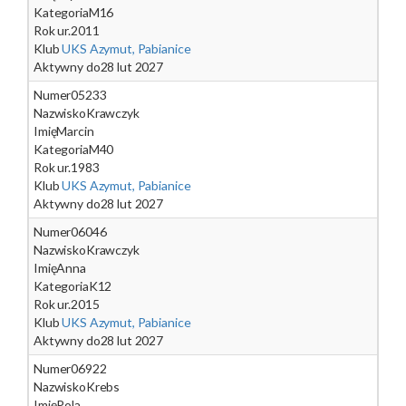
Kategoria
M16
Rok ur.
2011
Klub
UKS Azymut, Pabianice
Aktywny do
28 lut 2027
Numer
05233
Nazwisko
Krawczyk
Imię
Marcin
Kategoria
M40
Rok ur.
1983
Klub
UKS Azymut, Pabianice
Aktywny do
28 lut 2027
Numer
06046
Nazwisko
Krawczyk
Imię
Anna
Kategoria
K12
Rok ur.
2015
Klub
UKS Azymut, Pabianice
Aktywny do
28 lut 2027
Numer
06922
Nazwisko
Krebs
Imię
Pola