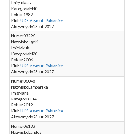
Imię
Łukasz
Kategoria
M40
Rok ur.
1982
Klub
UKS Azymut, Pabianice
Aktywny do
28 lut 2027
Numer
03296
Nazwisko
Łącki
Imię
Jakub
Kategoria
M20
Rok ur.
2006
Klub
UKS Azymut, Pabianice
Aktywny do
28 lut 2027
Numer
06048
Nazwisko
Lamparska
Imię
Maria
Kategoria
K14
Rok ur.
2012
Klub
UKS Azymut, Pabianice
Aktywny do
28 lut 2027
Numer
06183
Nazwisko
Landos