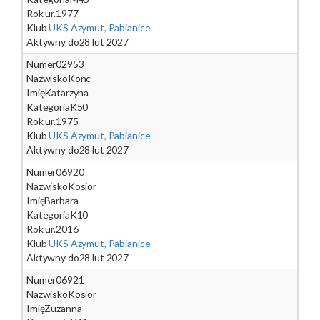
Rok ur.
1977
Klub
UKS Azymut, Pabianice
Aktywny do
28 lut 2027
Numer
02953
Nazwisko
Konc
Imię
Katarzyna
Kategoria
K50
Rok ur.
1975
Klub
UKS Azymut, Pabianice
Aktywny do
28 lut 2027
Numer
06920
Nazwisko
Kosior
Imię
Barbara
Kategoria
K10
Rok ur.
2016
Klub
UKS Azymut, Pabianice
Aktywny do
28 lut 2027
Numer
06921
Nazwisko
Kosior
Imię
Zuzanna