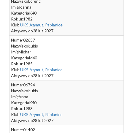
Nazwisko
Lorenc
Imię
Joanna
Kategoria
K40
Rok ur.
1982
Klub
UKS Azymut, Pabianice
Aktywny do
28 lut 2027
Numer
02657
Nazwisko
Łubis
Imię
Michał
Kategoria
M40
Rok ur.
1985
Klub
UKS Azymut, Pabianice
Aktywny do
28 lut 2027
Numer
06794
Nazwisko
Łubis
Imię
Anna
Kategoria
K40
Rok ur.
1983
Klub
UKS Azymut, Pabianice
Aktywny do
28 lut 2027
Numer
04402