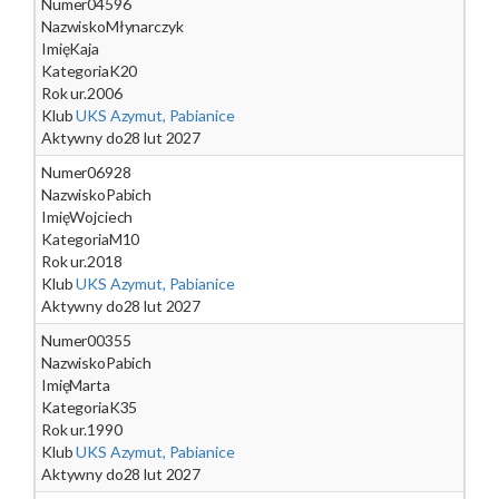
Numer
04596
Nazwisko
Młynarczyk
Imię
Kaja
Kategoria
K20
Rok ur.
2006
Klub
UKS Azymut, Pabianice
Aktywny do
28 lut 2027
Numer
06928
Nazwisko
Pabich
Imię
Wojciech
Kategoria
M10
Rok ur.
2018
Klub
UKS Azymut, Pabianice
Aktywny do
28 lut 2027
Numer
00355
Nazwisko
Pabich
Imię
Marta
Kategoria
K35
Rok ur.
1990
Klub
UKS Azymut, Pabianice
Aktywny do
28 lut 2027