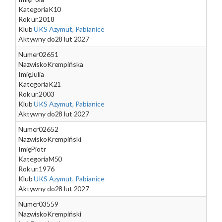
Kategoria
K10
Rok ur.
2018
Klub
UKS Azymut, Pabianice
Aktywny do
28 lut 2027
Numer
02651
Nazwisko
Krempińska
Imię
Julia
Kategoria
K21
Rok ur.
2003
Klub
UKS Azymut, Pabianice
Aktywny do
28 lut 2027
Numer
02652
Nazwisko
Krempiński
Imię
Piotr
Kategoria
M50
Rok ur.
1976
Klub
UKS Azymut, Pabianice
Aktywny do
28 lut 2027
Numer
03559
Nazwisko
Krempiński