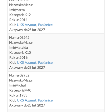
Nazwisko
Mazur
Imię
Marta
Kategoria
K12
Rok ur.
2014
Klub
UKS Azymut, Pabianice
Aktywny do
28 lut 2027
Numer
05242
Nazwisko
Mazur
Imię
Matylda
Kategoria
K10
Rok ur.
2016
Klub
UKS Azymut, Pabianice
Aktywny do
28 lut 2027
Numer
02952
Nazwisko
Mazur
Imię
Michał
Kategoria
M40
Rok ur.
1983
Klub
UKS Azymut, Pabianice
Aktywny do
28 lut 2027