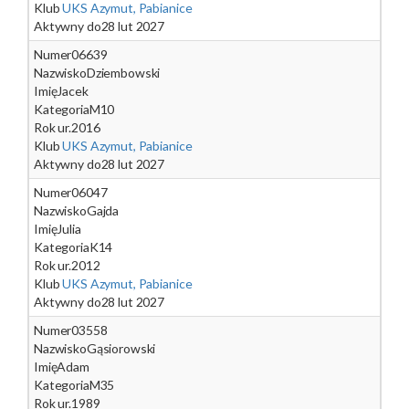
Klub
UKS Azymut, Pabianice
Aktywny do
28 lut 2027
Numer
06639
Nazwisko
Dziembowski
Imię
Jacek
Kategoria
M10
Rok ur.
2016
Klub
UKS Azymut, Pabianice
Aktywny do
28 lut 2027
Numer
06047
Nazwisko
Gajda
Imię
Julia
Kategoria
K14
Rok ur.
2012
Klub
UKS Azymut, Pabianice
Aktywny do
28 lut 2027
Numer
03558
Nazwisko
Gąsiorowski
Imię
Adam
Kategoria
M35
Rok ur.
1989