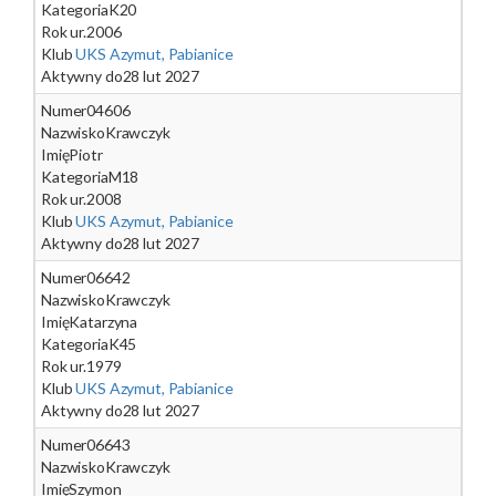
Kategoria
K20
Rok ur.
2006
Klub
UKS Azymut, Pabianice
Aktywny do
28 lut 2027
Numer
04606
Nazwisko
Krawczyk
Imię
Piotr
Kategoria
M18
Rok ur.
2008
Klub
UKS Azymut, Pabianice
Aktywny do
28 lut 2027
Numer
06642
Nazwisko
Krawczyk
Imię
Katarzyna
Kategoria
K45
Rok ur.
1979
Klub
UKS Azymut, Pabianice
Aktywny do
28 lut 2027
Numer
06643
Nazwisko
Krawczyk
Imię
Szymon