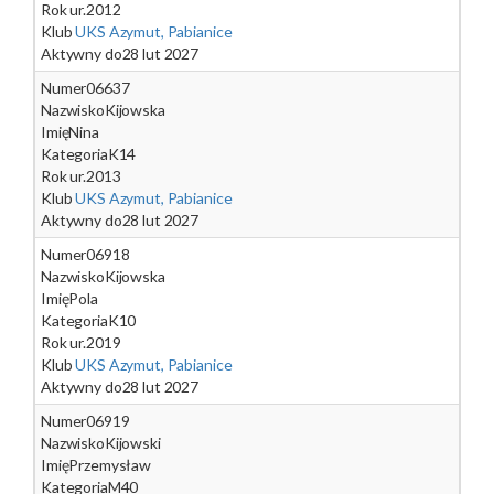
Rok ur.
2012
Klub
UKS Azymut, Pabianice
Aktywny do
28 lut 2027
Numer
06637
Nazwisko
Kijowska
Imię
Nina
Kategoria
K14
Rok ur.
2013
Klub
UKS Azymut, Pabianice
Aktywny do
28 lut 2027
Numer
06918
Nazwisko
Kijowska
Imię
Pola
Kategoria
K10
Rok ur.
2019
Klub
UKS Azymut, Pabianice
Aktywny do
28 lut 2027
Numer
06919
Nazwisko
Kijowski
Imię
Przemysław
Kategoria
M40