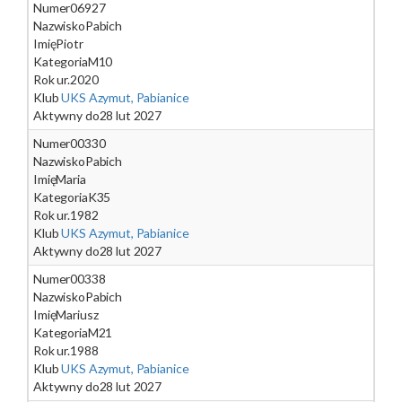
Numer
06927
Nazwisko
Pabich
Imię
Piotr
Kategoria
M10
Rok ur.
2020
Klub
UKS Azymut, Pabianice
Aktywny do
28 lut 2027
Numer
00330
Nazwisko
Pabich
Imię
Maria
Kategoria
K35
Rok ur.
1982
Klub
UKS Azymut, Pabianice
Aktywny do
28 lut 2027
Numer
00338
Nazwisko
Pabich
Imię
Mariusz
Kategoria
M21
Rok ur.
1988
Klub
UKS Azymut, Pabianice
Aktywny do
28 lut 2027