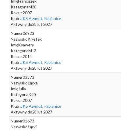
Imię
Franciszek
Kategoria
M20
Rok ur.
2007
Klub
UKS Azymut, Pabianice
Aktywny do
28 lut 2027
Numer
06923
Nazwisko
Krystek
Imię
Ksawery
Kategoria
M12
Rok ur.
2014
Klub
UKS Azymut, Pabianice
Aktywny do
28 lut 2027
Numer
03573
Nazwisko
Łącka
Imię
Julia
Kategoria
K20
Rok ur.
2007
Klub
UKS Azymut, Pabianice
Aktywny do
28 lut 2027
Numer
01673
Nazwisko
Łącki