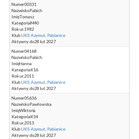
Numer
00331
Nazwisko
Pabich
Imię
Tomasz
Kategoria
M40
Rok ur.
1982
Klub
UKS Azymut, Pabianice
Aktywny do
28 lut 2027
Numer
04168
Nazwisko
Pabich
Imię
Hanna
Kategoria
K16
Rok ur.
2011
Klub
UKS Azymut, Pabianice
Aktywny do
28 lut 2027
Numer
05636
Nazwisko
Pawłowska
Imię
Wiktoria
Kategoria
K14
Rok ur.
2013
Klub
UKS Azymut, Pabianice
Aktywny do
28 lut 2027