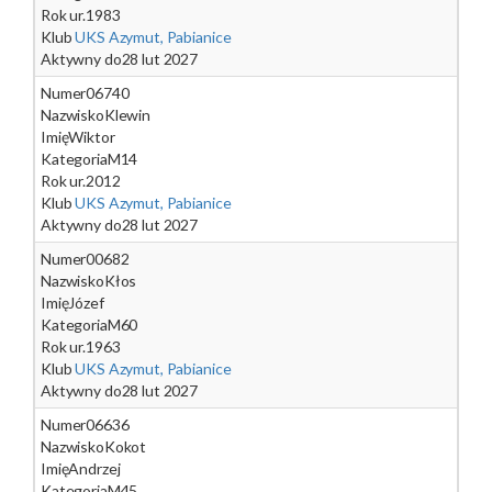
Rok ur.
1983
Klub
UKS Azymut, Pabianice
Aktywny do
28 lut 2027
Numer
06740
Nazwisko
Klewin
Imię
Wiktor
Kategoria
M14
Rok ur.
2012
Klub
UKS Azymut, Pabianice
Aktywny do
28 lut 2027
Numer
00682
Nazwisko
Kłos
Imię
Józef
Kategoria
M60
Rok ur.
1963
Klub
UKS Azymut, Pabianice
Aktywny do
28 lut 2027
Numer
06636
Nazwisko
Kokot
Imię
Andrzej
Kategoria
M45