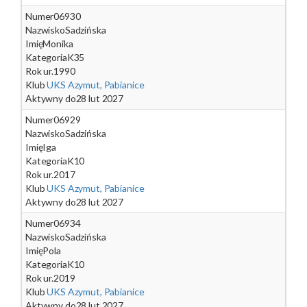
Numer
06930
Nazwisko
Sadzińska
Imię
Monika
Kategoria
K35
Rok ur.
1990
Klub
UKS Azymut, Pabianice
Aktywny do
28 lut 2027
Numer
06929
Nazwisko
Sadzińska
Imię
Iga
Kategoria
K10
Rok ur.
2017
Klub
UKS Azymut, Pabianice
Aktywny do
28 lut 2027
Numer
06934
Nazwisko
Sadzińska
Imię
Pola
Kategoria
K10
Rok ur.
2019
Klub
UKS Azymut, Pabianice
Aktywny do
28 lut 2027