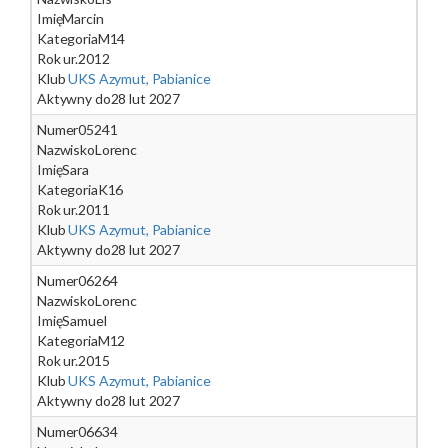
Imię
Marcin
Kategoria
M14
Rok ur.
2012
Klub
UKS Azymut, Pabianice
Aktywny do
28 lut 2027
Numer
05241
Nazwisko
Lorenc
Imię
Sara
Kategoria
K16
Rok ur.
2011
Klub
UKS Azymut, Pabianice
Aktywny do
28 lut 2027
Numer
06264
Nazwisko
Lorenc
Imię
Samuel
Kategoria
M12
Rok ur.
2015
Klub
UKS Azymut, Pabianice
Aktywny do
28 lut 2027
Numer
06634