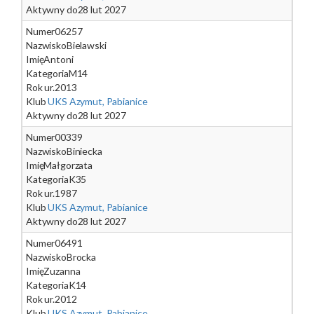
Aktywny do
28 lut 2027
Numer
06257
Nazwisko
Bielawski
Imię
Antoni
Kategoria
M14
Rok ur.
2013
Klub
UKS Azymut, Pabianice
Aktywny do
28 lut 2027
Numer
00339
Nazwisko
Biniecka
Imię
Małgorzata
Kategoria
K35
Rok ur.
1987
Klub
UKS Azymut, Pabianice
Aktywny do
28 lut 2027
Numer
06491
Nazwisko
Brocka
Imię
Zuzanna
Kategoria
K14
Rok ur.
2012
Klub
UKS Azymut, Pabianice