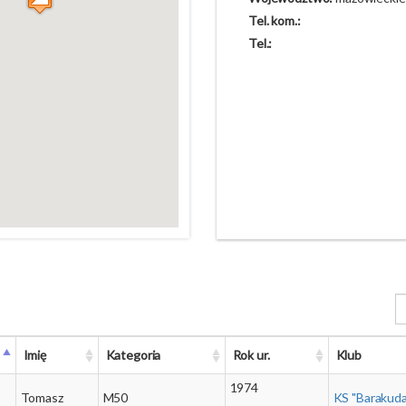
Tel. kom.:
Tel.:
Imię
Kategoria
Rok ur.
Klub
1974
Tomasz
M50
KS "Barakuda