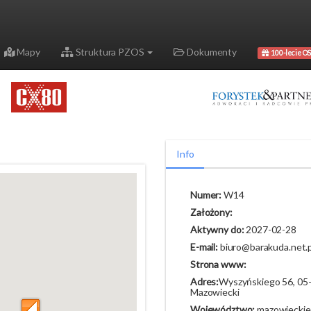
Mapy
Struktura PZOS
Dokumenty
100-lecie OS
Info
Numer:
W14
Założony:
Aktywny do:
2027-02-28
E-mail:
biuro@barakuda.net.p
Strona www:
Adres:
Wyszyńskiego 56, 05
Mazowiecki
Województwo:
mazowieckie