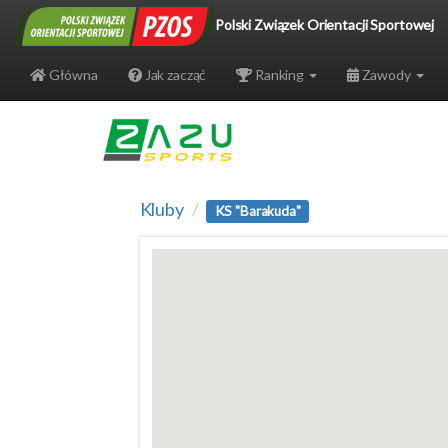
Polski Związek Orientacji Sportowej
Główna
Jak zacząć
Ranking
Zawody
Kluby
KS "Barakuda"