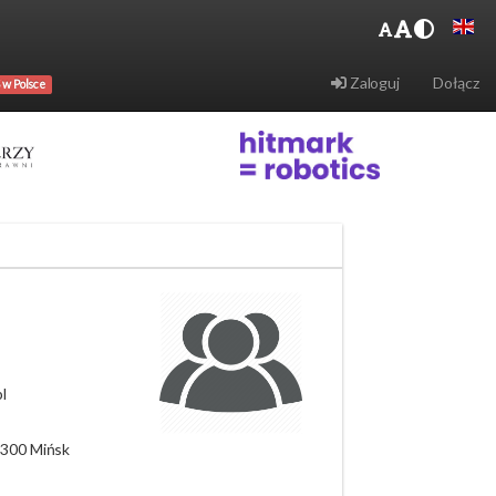
Zaloguj
Dołącz
 w Polsce
l
-300 Mińsk